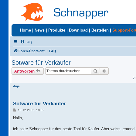
Home
|
News
|
Produkte
|
Download
|
Bestellen
|
Support-Fo
FAQ
Foren-Übersicht
FAQ
Sotware für Verkäufer
Suche
Erweiterte Suc
Antworten
2 
Anja
Sotware für Verkäufer
B
13.12.2005, 18:32
e
i
Hallo,
t
r
a
ich halte Schnapper für das beste Tool für Käufer. Aber weiss jemand 
g