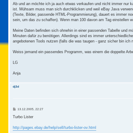
Ab und an möchte ich ja auch etwas verkaufen und nicht immer nur k
ist. Mühsam muss man sich durchklicken und weil eBay Java verwend
(Texte, Bilder, passende HTML-Programmierung), dauert es immer noc
sein, um das zu schaffen). Wenn man 100 davon am Tag einstellen will
Meine Daten befinden sich ohnehin in einer passenden Tabelle und mü
Minuten dafür zu benötigen. Allerdings sind es immer unterschiedliche
angebotenen Tools nutzen (falls die was taugen - ganz sicher bin ich mi
Weiss jemand ein passendes Programm, was einem die doppelte Arbei
LG
Anja
dj3d
B
13.12.2005, 22:27
e
i
Turbo Lister
t
r
a
http://pages.ebay.de/help/sell/turbo-lister-ov.html
g