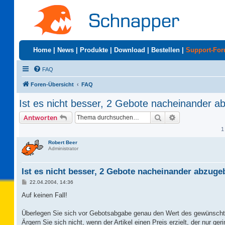
Home
|
News
|
Produkte
|
Download
|
Bestellen
|
Support-Fo
FAQ
Foren-Übersicht
FAQ
Ist es nicht besser, 2 Gebote nacheinander 
Suche
Erweiterte Suc
Antworten
1
Robert Beer
Administrator
Ist es nicht besser, 2 Gebote nacheinander abzug
B
22.04.2004, 14:36
e
i
Auf keinen Fall!
t
r
a
Überlegen Sie sich vor Gebotsabgabe genau den Wert des gewünschte
g
Ärgern Sie sich nicht, wenn der Artikel einen Preis erzielt, der nur ge