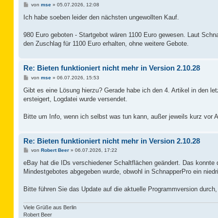
B
von
mse
»
05.07.2026, 12:08
e
i
Ich habe soeben leider den nächsten ungewollten Kauf.
t
r
a
980 Euro geboten - Startgebot wären 1100 Euro gewesen. Laut Schna
g
den Zuschlag für 1100 Euro erhalten, ohne weitere Gebote.
Re: Bieten funktioniert nicht mehr in Version 2.10.28
B
von
mse
»
06.07.2026, 15:53
e
i
Gibt es eine Lösung hierzu? Gerade habe ich den 4. Artikel in den l
t
ersteigert, Logdatei wurde versendet.
r
a
g
Bitte um Info, wenn ich selbst was tun kann, außer jeweils kurz vor 
Re: Bieten funktioniert nicht mehr in Version 2.10.28
B
von
Robert Beer
»
06.07.2026, 17:22
e
i
eBay hat die IDs verschiedener Schaltflächen geändert. Das konnte
t
Mindestgebotes abgegeben wurde, obwohl in SchnapperPro ein niedrig
r
a
g
Bitte führen Sie das Update auf die aktuelle Programmversion durch,
Viele Grüße aus Berlin
Robert Beer