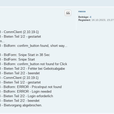
rocco
Beiträge:
4
Registriert:
16.10.2023, 15:27
3 - CommClient (2.10.19-1)
 Bieten Teil 1/2 - gestartet
n...
 - Bidform: confirm_button found, short way...
 - BidForm: Snipe Start in 38 Sec
 - BidForm: Snipe Start
- Bidform: confirm_button not found for Click
 - Bieten Teil 2/2 - Fehler bei Gebotsabgabe
- Bieten Teil 2/2 - beendet
3 - CommClient (2.10.19-1)
 Bieten Teil 1/2 - gestartet
3 - Bidform: ERROR - PriceInput not found
53 - Bidform: ERROR - Login needed
 Bieten Teil 2/2 - Login erforderlich
- Bieten Teil 2/2 - beendet
3 - Bietvorgang abgebrochen.