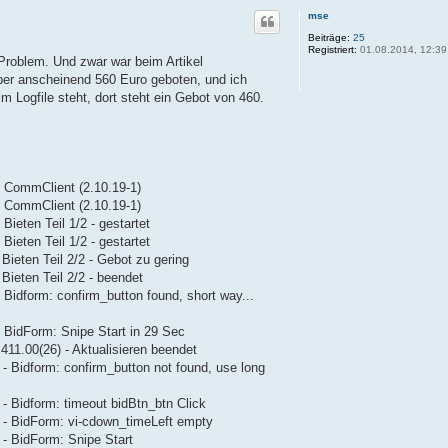
mse
Beiträge:
25
Registriert:
01.08.2014, 12:39
 Problem. Und zwar war beim Artikel
ber anscheinend 560 Euro geboten, und ich
m Logfile steht, dort steht ein Gebot von 460.
- CommClient (2.10.19-1)
- CommClient (2.10.19-1)
ieten Teil 1/2 - gestartet
ieten Teil 1/2 - gestartet
Bieten Teil 2/2 - Gebot zu gering
Bieten Teil 2/2 - beendet
 Bidform: confirm_button found, short way...
 BidForm: Snipe Start in 29 Sec
11.00(26) - Aktualisieren beendet
- Bidform: confirm_button not found, use long
- Bidform: timeout bidBtn_btn Click
0 - BidForm: vi-cdown_timeLeft empty
 - BidForm: Snipe Start