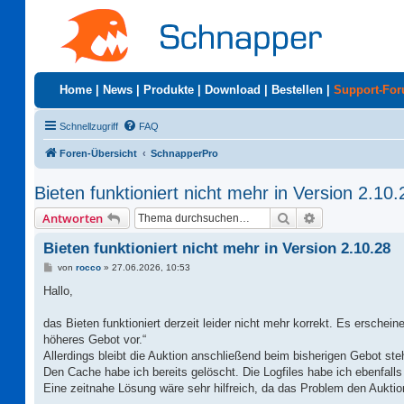
Home
|
News
|
Produkte
|
Download
|
Bestellen
|
Support-Fo
Schnellzugriff
FAQ
Foren-Übersicht
SchnapperPro
Bieten funktioniert nicht mehr in Version 2.10.
Suche
Erweiterte Suc
Antworten
Bieten funktioniert nicht mehr in Version 2.10.28
B
von
rocco
»
27.06.2026, 10:53
e
i
Hallo,
t
r
a
das Bieten funktioniert derzeit leider nicht mehr korrekt. Es erschei
g
höheres Gebot vor.“
Allerdings bleibt die Auktion anschließend beim bisherigen Gebot ste
Den Cache habe ich bereits gelöscht. Die Logfiles habe ich ebenfall
Eine zeitnahe Lösung wäre sehr hilfreich, da das Problem den Auktion