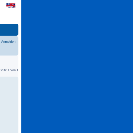
Anmelden
 Seite
1
von
1