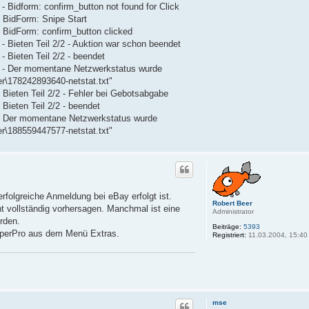
- Bidform: confirm_button not found for Click
- BidForm: Snipe Start
- BidForm: confirm_button clicked
- Bieten Teil 2/2 - Auktion war schon beendet
 Bieten Teil 2/2 - beendet
40 - Der momentane Netzwerkstatus wurde
r\178242893640-netstat.txt"
 Bieten Teil 2/2 - Fehler bei Gebotsabgabe
Bieten Teil 2/2 - beendet
0 - Der momentane Netzwerkstatus wurde
r\188559447577-netstat.txt"
folgreiche Anmeldung bei eBay erfolgt ist.
Robert Beer
ht vollständig vorhersagen. Manchmal ist eine
Administrator
rden.
Beiträge:
5393
pperPro aus dem Menü Extras.
Registriert:
11.03.2004, 15:40
mse