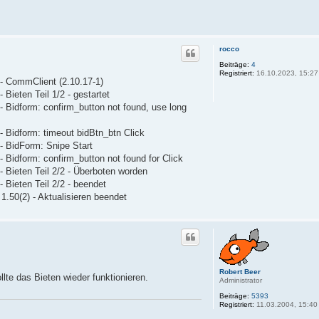
rocco
Beiträge:
4
Registriert:
16.10.2023, 15:27
 - CommClient (2.10.17-1)
Bieten Teil 1/2 - gestartet
- Bidform: confirm_button not found, use long
- Bidform: timeout bidBtn_btn Click
- BidForm: Snipe Start
 Bidform: confirm_button not found for Click
- Bieten Teil 2/2 - Überboten worden
 Bieten Teil 2/2 - beendet
.50(2) - Aktualisieren beendet
Robert Beer
lte das Bieten wieder funktionieren.
Administrator
Beiträge:
5393
Registriert:
11.03.2004, 15:40