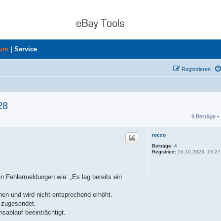
rum
|
Service
Registrieren
28
9 Beiträge •
he
rocco
Beiträge:
4
Registriert:
16.10.2023, 15:27
nen Fehlermeldungen wie: „Es lag bereits ein
hen und wird nicht entsprechend erhöht.
s zugesendet.
sablauf beeinträchtigt.