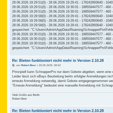
28.06.2026 19:29:51(0) - 28.06.2026 19:29:41 - 178242893640 - 1040 
28.06.2026 19:29:51(0) - 28.06.2026 19:30:01 - 188559447577 - 460 
28.06.2026 19:29:51(0) - 28.06.2026 19:30:01 - 188559447577 - 460 
28.06.2026 19:29:58(0) - 28.06.2026 19:29:41 - 178242893640 - 1040 
28.06.2026 19:29:58(0) - 28.06.2026 19:29:41 - 178242893640 - 1040 -
28.06.2026 19:29:58(0) - 28.06.2026 19:29:41 - 178242893640 - 10
gespeichert: "C:\Users\Admin\AppData\Roaming\SchnapperPro\Fehle
28.06.2026 19:30:01(0) - 28.06.2026 19:30:01 - 188559447577 - 460 -
28.06.2026 19:30:01(0) - 28.06.2026 19:30:01 - 188559447577 - 460 - 
28.06.2026 19:30:01(0) - 28.06.2026 19:30:01 - 188559447577 - 46
gespeichert: "C:\Users\Admin\AppData\Roaming\SchnapperPro\Fehle
Re: Bieten funktioniert nicht mehr in Version 2.10.28
B
von
Robert Beer
»
29.06.2026, 08:02
e
i
Prinzipiell kann SchnapperPro nur dann Gebote abgeben, wenn eine er
t
Leider lässt sich eBays Beurteilung berits erfolgter Anmeldungen nic
r
a
erneute Anmeldung notwendig, damit Gebote entgegengenommen we
g
"Erneute Anmeldung" bedeutet eine manuelle Anmeldung mit Schna
Viele Grüße aus Berlin
Robert Beer
Re: Bieten funktioniert nicht mehr in Version 2.10.28