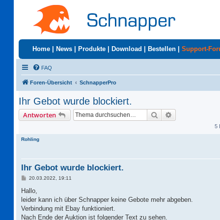
Home
|
News
|
Produkte
|
Download
|
Bestellen
|
Support-Fo
FAQ
Foren-Übersicht
SchnapperPro
Ihr Gebot wurde blockiert.
Suche
Erweiterte Suc
Antworten
5 
Rohling
Ihr Gebot wurde blockiert.
B
20.03.2022, 19:11
e
i
Hallo,
t
leider kann ich über Schnapper keine Gebote mehr abgeben.
r
a
Verbindung mit Ebay funktioniert.
g
Nach Ende der Auktion ist folgender Text zu sehen.