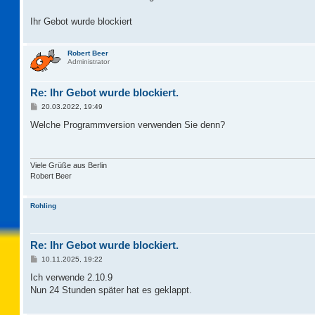
Ihr Gebot wurde blockiert
Robert Beer
Administrator
Re: Ihr Gebot wurde blockiert.
B
20.03.2022, 19:49
e
i
Welche Programmversion verwenden Sie denn?
t
r
a
g
Viele Grüße aus Berlin
Robert Beer
Rohling
Re: Ihr Gebot wurde blockiert.
B
10.11.2025, 19:22
e
i
Ich verwende 2.10.9
t
Nun 24 Stunden später hat es geklappt.
r
a
g