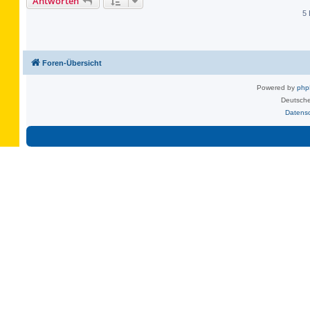
Antworten
5 
Foren-Übersicht
Powered by
ph
Deutsche
Datens