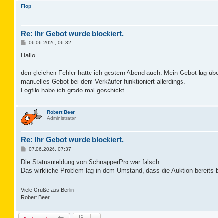
Flop
Re: Ihr Gebot wurde blockiert.
B
06.06.2026, 06:32
e
i
Hallo,
t
r
a
den gleichen Fehler hatte ich gestern Abend auch. Mein Gebot lag über
g
manuelles Gebot bei dem Verkäufer funktioniert allerdings.
Logfile habe ich grade mal geschickt.
Robert Beer
Administrator
Re: Ihr Gebot wurde blockiert.
B
07.06.2026, 07:37
e
i
Die Statusmeldung von SchnapperPro war falsch.
t
Das wirkliche Problem lag in dem Umstand, dass die Auktion bereits be
r
a
g
Viele Grüße aus Berlin
Robert Beer