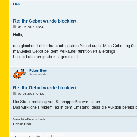
Flop
Re: Ihr Gebot wurde blockiert.
B
06.06.2026, 06:32
e
i
Hallo,
t
r
a
den gleichen Fehler hatte ich gestern Abend auch. Mein Gebot lag über
g
manuelles Gebot bei dem Verkäufer funktioniert allerdings.
Logfile habe ich grade mal geschickt.
Robert Beer
Administrator
Re: Ihr Gebot wurde blockiert.
B
07.06.2026, 07:37
e
i
Die Statusmeldung von SchnapperPro war falsch.
t
Das wirkliche Problem lag in dem Umstand, dass die Auktion bereits be
r
a
g
Viele Grüße aus Berlin
Robert Beer