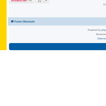
Antworten
5 
Foren-Übersicht
Powered by
ph
Deutsche
Datens