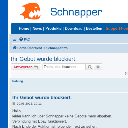
Home
|
News
|
Produkte
|
Download
|
Bestellen
|
Support-Fo
FAQ
Foren-Übersicht
SchnapperPro
Ihr Gebot wurde blockiert.
Suche
Erweiterte Suc
Antworten
5 
Rohling
Ihr Gebot wurde blockiert.
B
20.03.2022, 19:11
e
i
Hallo,
t
leider kann ich über Schnapper keine Gebote mehr abgeben.
r
a
Verbindung mit Ebay funktioniert.
g
Nach Ende der Auktion ist folgender Text zu sehen.