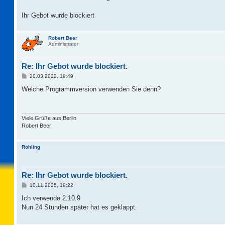
Ihr Gebot wurde blockiert
Robert Beer
Administrator
Re: Ihr Gebot wurde blockiert.
B
20.03.2022, 19:49
e
i
Welche Programmversion verwenden Sie denn?
t
r
a
g
Viele Grüße aus Berlin
Robert Beer
Rohling
Re: Ihr Gebot wurde blockiert.
B
10.11.2025, 19:22
e
i
Ich verwende 2.10.9
t
Nun 24 Stunden später hat es geklappt.
r
a
g