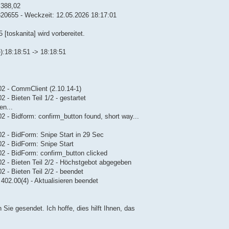
 388,02
6820655 - Weckzeit: 12.05.2026 18:17:01
 [toskanita] wird vorbereitet.
e):18:18:51 -> 18:18:51
02 - CommClient (2.10.14-1)
- Bieten Teil 1/2 - gestartet
en...
2 - Bidform: confirm_button found, short way...
02 - BidForm: Snipe Start in 29 Sec
02 - BidForm: Snipe Start
02 - BidForm: confirm_button clicked
02 - Bieten Teil 2/2 - Höchstgebot abgegeben
 - Bieten Teil 2/2 - beendet
402.00(4) - Aktualisieren beendet
Sie gesendet. Ich hoffe, dies hilft Ihnen, das