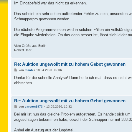
Im Eingabefeld war das nicht zu erkennen.
Das scheint ein sehr selten auftretender Fehler zu sein, ansonsten 
Schnapperpro gewonnen werden.
Die nächste Programmversion wird in solchen Fällen ein vollständige
die Eingabe wiederholen. Ob das dann besser ist, lässt sich leider nu
Viele Grüße aus Berlin
Robert Beer
Re: Auktion ungewollt mit zu hohem Gebot gewonnen
B
von
msab
»
18.04.2026, 09:06
e
i
Danke für die schnelle Analyse! Dann hoffe ich mal, dass es nicht wi
t
abbrechen.
r
a
g
Re: Auktion ungewollt mit zu hohem Gebot gewonnen
B
von
carsten1973
»
13.05.2026, 16:32
e
i
Bei mir ist nun das gleiche Problem aufgetreten. Es handelt sich um
t
zugeschlagen bekommen habe, obwohl der Schnapper nur mit 388,02 
r
a
g
Anbei ein Auszug aus der Logdatei: