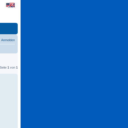
Anmelden
 Seite
1
von
1