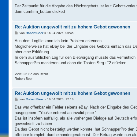
Der Zeitpunkt für die Abgabe des Höchstgebots ist laut Gebotsverla
dem comfirm_button clicked
Re: Auktion ungewollt mit zu hohem Gebot gewonnen
B
von
Robert Beer
»
16.04.2026, 06:45
e
i
Aus dem Logfile kann ich kein Problem erkennen.
t
Möglicherweise hat eBay bei der EIngabe des Gebots einfach das Dez
r
a
aber eine Erklärung.
g
In dem ausfühlichen Log für den Bietvorgang müsste das vermutlich er
SchnapperPro markieren und dann die Tasten Strg+F2 drücken.
Viele Grüße aus Berlin
Robert Beer
Re: Auktion ungewollt mit zu hohem Gebot gewonnen
B
von
Robert Beer
»
16.04.2026, 12:16
e
i
Das war offenbar ein Fehler seitens eBay. Nach der Eingabe des Ge
t
ausgegeben: "You've entered an invalid price.".
r
a
Das ist insofern auffällig, als alle vorherigen Dialoge auf Deutsch er
g
gewechselt zu haben.
Da das Gebot nicht bestätigt werden konnte, hat SchnapperPro den
offenbar komplett durcheinandergeraten ist. Der Betrag wurde nun akz