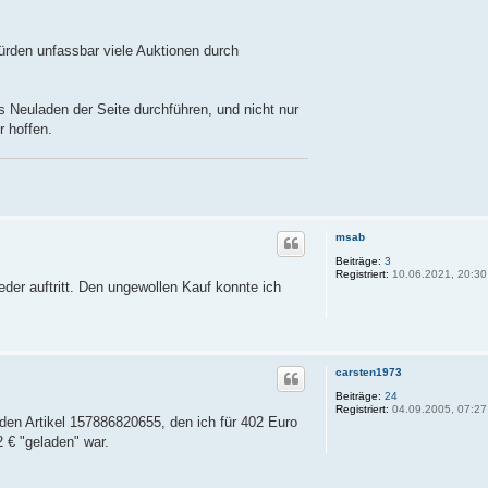
würden unfassbar viele Auktionen durch
s Neuladen der Seite durchführen, und nicht nur
r hoffen.
msab
Beiträge:
3
Registriert:
10.06.2021, 20:30
eder auftritt. Den ungewollen Kauf konnte ich
carsten1973
Beiträge:
24
Registriert:
04.09.2005, 07:27
 den Artikel 157886820655, den ich für 402 Euro
€ "geladen" war.