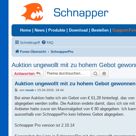
Home
|
News
|
Produkte
|
Download
|
Bestellen
|
Support-Fo
Schnellzugriff
FAQ
Foren-Übersicht
SchnapperPro
Auktion ungewollt mit zu hohem Gebot gewo
Suche
Erweiterte Suc
Antworten
Auktion ungewollt mit zu hohem Gebot gewonnen
B
von
msab
»
15.04.2026, 18:44
e
i
Bei einer Auktion hatte ich ein Gebot von € 61,28 hinterlegt, das 
t
abgegeben werden sollte. Die Auktion endete damit, dass ich sie mi
r
a
Anbieter hatte zuvor ein Maximalgebot von € 80 abgegeben. Ich kann
g
ausserhalb von SchnapperPro kein höheres Gebot abgegeben.
Schnapper Pro version ist 2.10.14