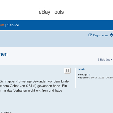
rum
|
Service
Registrieren
nnen
6 Beiträge •
he
msab
Beiträge:
3
Registriert:
10.06.2021, 20:30
von SchnapperPro wenige Sekunden vor dem Ende
t einem Gebot von € 81 (!) gewonnen habe. Ein
 mir das Verhalten nicht erklären und habe