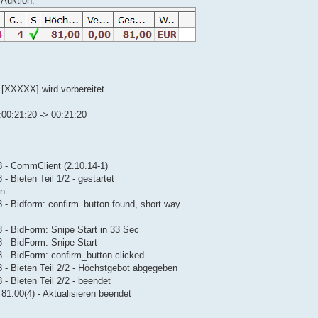
 Auktion:
 [XXXXX] wird vorbereitet.
):00:21:20 -> 00:21:20
8 - CommClient (2.10.14-1)
 Bieten Teil 1/2 - gestartet
n...
 - Bidform: confirm_button found, short way...
 - BidForm: Snipe Start in 33 Sec
 - BidForm: Snipe Start
8 - BidForm: confirm_button clicked
 - Bieten Teil 2/2 - Höchstgebot abgegeben
- Bieten Teil 2/2 - beendet
1.00(4) - Aktualisieren beendet