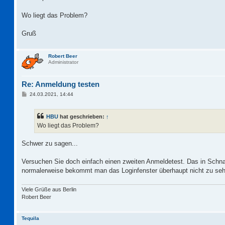
Wo liegt das Problem?
Gruß
Robert Beer
Administrator
Re: Anmeldung testen
B
24.03.2021, 14:44
e
i
t
HBU
hat geschrieben:
↑
r
a
Wo liegt das Problem?
g
Schwer zu sagen...
Versuchen Sie doch einfach einen zweiten Anmeldetest. Das in Schna
normalerweise bekommt man das Loginfenster überhaupt nicht zu se
Viele Grüße aus Berlin
Robert Beer
Tequila