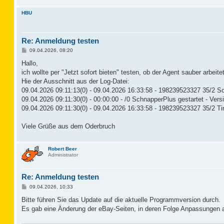
HBU
Re: Anmeldung testen
B
09.04.2026, 08:20
e
i
Hallo,
t
ich wollte per "Jetzt sofort bieten" testen, ob der Agent sauber arbeitet
r
a
Hie der Ausschnitt aus der Log-Datei:
g
09.04.2026 09:11:13(0) - 09.04.2026 16:33:58 - 198239523327 35/2 S
09.04.2026 09:11:30(0) - 00:00:00 - /0 SchnapperPlus gestartet - Vers
09.04.2026 09:11:30(0) - 09.04.2026 16:33:58 - 198239523327 35/2 Ti
Viele Grüße aus dem Oderbruch
Robert Beer
Administrator
Re: Anmeldung testen
B
09.04.2026, 10:33
e
i
Bitte führen Sie das Update auf die aktuelle Programmversion durch.
t
Es gab eine Änderung der eBay-Seiten, in deren Folge Anpassungen
r
a
g