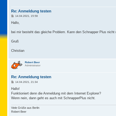
Re: Anmeldung testen
B
14.04.2021, 15:58
e
i
Hallo,
t
r
a
bei mir besteht das gleiche Problem. Kann den Schnapper Plus nicht
g
Gruß
Christian
Robert Beer
Administrator
Re: Anmeldung testen
B
14.04.2021, 21:34
e
i
Hallo!
t
Funktioniert denn die Anmeldung mit dem Internet Explorer?
r
a
Wenn nein, dann geht es auch mit SchnapperPlus nicht.
g
Viele Grüße aus Berlin
Robert Beer