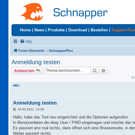
Home
|
News
|
Produkte
|
Download
|
Bestellen
|
Support-Fo
FAQ
Foren-Übersicht
SchnapperPlus
Anmeldung testen
Suche
Erweiterte Suc
Antworten
6 
HBU
Anmeldung testen
B
24.03.2021, 14:29
e
i
Hallo, habe das Tool neu eingerichtet und die Optionen aufgerufen.
t
In Benutzerdaten die ebay User / PWD eingetragen und möchte das t
r
a
Es passiert erst mal nichts, dann öffnet sich eine Browserseite, in d
g
Weiter passiert nichts.