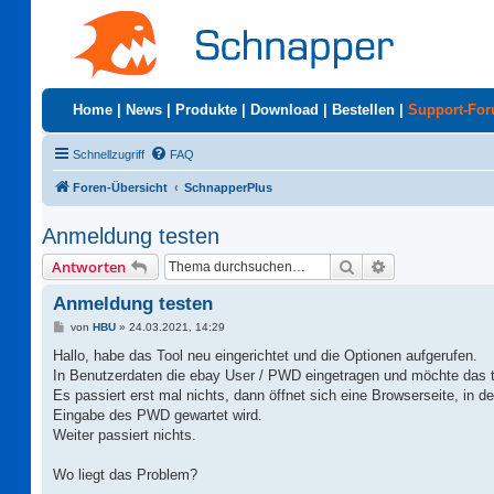
Home
|
News
|
Produkte
|
Download
|
Bestellen
|
Support-Fo
Schnellzugriff
FAQ
Foren-Übersicht
SchnapperPlus
Anmeldung testen
Suche
Erweiterte Suc
Antworten
Anmeldung testen
B
von
HBU
»
24.03.2021, 14:29
e
i
Hallo, habe das Tool neu eingerichtet und die Optionen aufgerufen.
t
In Benutzerdaten die ebay User / PWD eingetragen und möchte das 
r
a
Es passiert erst mal nichts, dann öffnet sich eine Browserseite, in d
g
Eingabe des PWD gewartet wird.
Weiter passiert nichts.
Wo liegt das Problem?