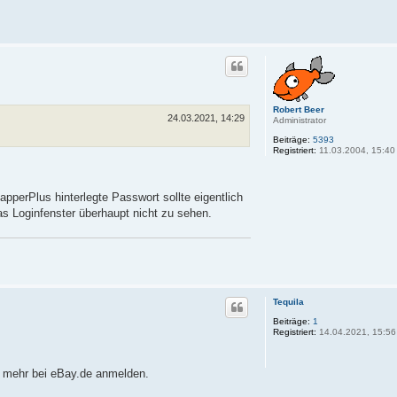
Robert Beer
24.03.2021, 14:29
Administrator
Beiträge:
5393
Registriert:
11.03.2004, 15:40
perPlus hinterlegte Passwort sollte eigentlich
 Loginfenster überhaupt nicht zu sehen.
Tequila
Beiträge:
1
Registriert:
14.04.2021, 15:56
t mehr bei eBay.de anmelden.