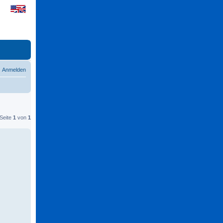
Anmelden
 Seite
1
von
1