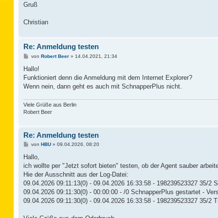
Gruß
Christian
Re: Anmeldung testen
B
von
Robert Beer
»
14.04.2021, 21:34
e
i
Hallo!
t
Funktioniert denn die Anmeldung mit dem Internet Explorer?
r
a
Wenn nein, dann geht es auch mit SchnapperPlus nicht.
g
Viele Grüße aus Berlin
Robert Beer
Re: Anmeldung testen
B
von
HBU
»
09.04.2026, 08:20
e
i
Hallo,
t
ich wollte per "Jetzt sofort bieten" testen, ob der Agent sauber arbeite
r
a
Hie der Ausschnitt aus der Log-Datei:
g
09.04.2026 09:11:13(0) - 09.04.2026 16:33:58 - 198239523327 35/2 
09.04.2026 09:11:30(0) - 00:00:00 - /0 SchnapperPlus gestartet - Ver
09.04.2026 09:11:30(0) - 09.04.2026 16:33:58 - 198239523327 35/2 T