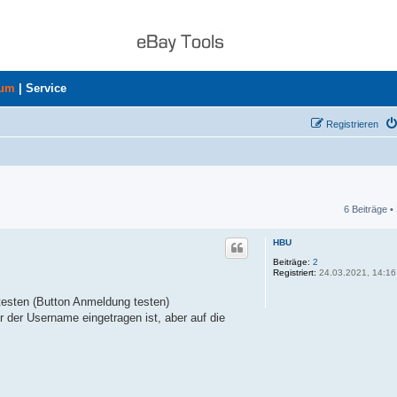
rum
|
Service
Registrieren
6 Beiträge •
he
HBU
Beiträge:
2
Registriert:
24.03.2021, 14:16
testen (Button Anmeldung testen)
er der Username eingetragen ist, aber auf die