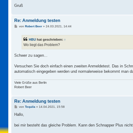
Gruß
Re: Anmeldung testen
B
von
Robert Beer
»
24.03.2021, 14:44
e
i
t
HBU
hat geschrieben:
↑
r
a
Wo liegt das Problem?
g
Schwer zu sagen...
Versuchen Sie doch einfach einen zweiten Anmeldetest. Das in Schnap
automatisch eingegeben werden und normalerweise bekommt man das
Viele Grüße aus Berlin
Robert Beer
Re: Anmeldung testen
B
von
Tequila
»
14.04.2021, 15:58
e
i
Hallo,
t
r
a
bei mir besteht das gleiche Problem. Kann den Schnapper Plus nich
g