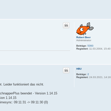
Robert Beer
Administrator
Beiträge:
5393
Registriert:
11.03.2004, 15:40
HBU
Beiträge:
2
Registriert:
24.03.2021, 14:16
t. Leider funktioniert das nicht.
SchnapperPlus beendet - Version 1.14.15
sion 1.14.15
imesync: 09:11:31 -> 09:11:30 (0)