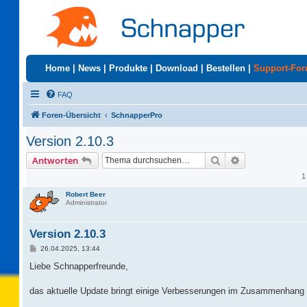
Home
|
News
|
Produkte
|
Download
|
Bestellen
|
Support-Fo
FAQ
Foren-Übersicht
SchnapperPro
Version 2.10.3
Suche
Erweiterte Suc
Antworten
1
Robert Beer
Administrator
Version 2.10.3
B
26.04.2025, 13:44
e
i
Liebe Schnapperfreunde,
t
r
a
das aktuelle Update bringt einige Verbesserungen im Zusammenhang 
g