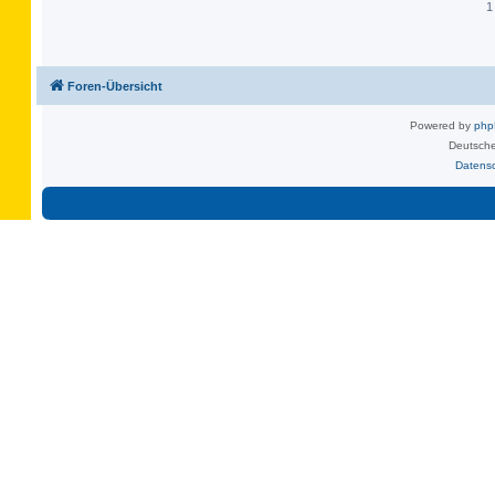
1
Foren-Übersicht
Powered by
ph
Deutsche
Datens