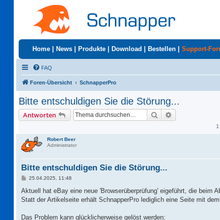
Home
|
News
|
Produkte
|
Download
|
Bestellen
|
Support-Fo
FAQ
Foren-Übersicht
SchnapperPro
Bitte entschuldigen Sie die Störung...
Suche
Erweiterte Suc
Antworten
1
Robert Beer
Administrator
Bitte entschuldigen Sie die Störung...
B
25.04.2025, 11:48
e
i
Aktuell hat eBay eine neue 'Browserüberprüfung' eigeführt, die beim A
t
Statt der Artikelseite erhält SchnapperPro lediglich eine Seite mit dem 
r
a
g
Das Problem kann glücklicherweise gelöst werden: