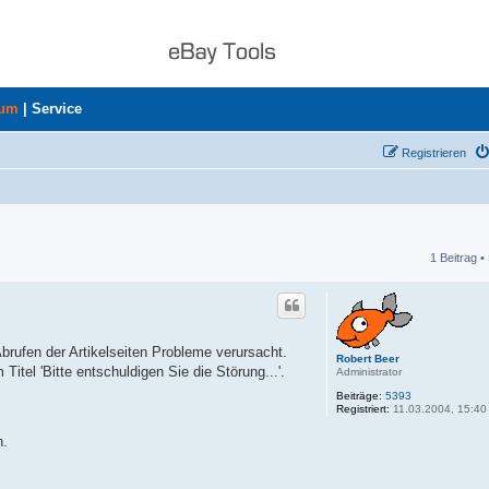
rum
|
Service
Registrieren
1 Beitrag •
he
Abrufen der Artikelseiten Probleme verursacht.
Robert Beer
Titel 'Bitte entschuldigen Sie die Störung...'.
Administrator
Beiträge:
5393
Registriert:
11.03.2004, 15:40
n.