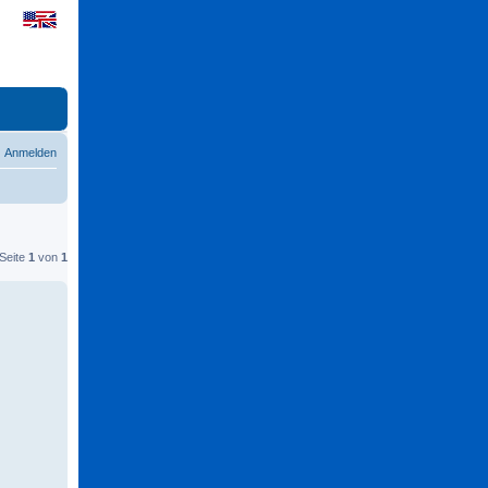
Anmelden
 Seite
1
von
1