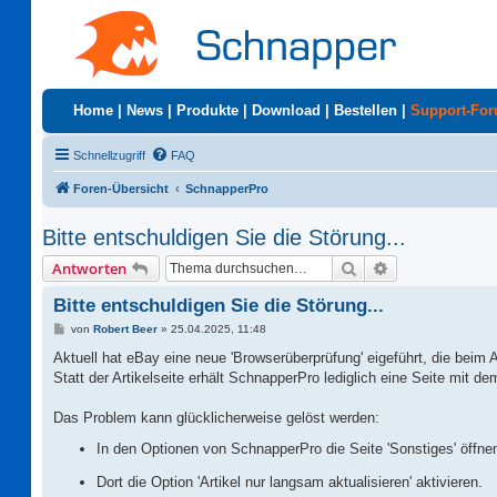
Home
|
News
|
Produkte
|
Download
|
Bestellen
|
Support-Fo
Schnellzugriff
FAQ
Foren-Übersicht
SchnapperPro
Bitte entschuldigen Sie die Störung...
Suche
Erweiterte Suc
Antworten
Bitte entschuldigen Sie die Störung...
B
von
Robert Beer
»
25.04.2025, 11:48
e
i
Aktuell hat eBay eine neue 'Browserüberprüfung' eigeführt, die beim 
t
Statt der Artikelseite erhält SchnapperPro lediglich eine Seite mit dem 
r
a
g
Das Problem kann glücklicherweise gelöst werden:
In den Optionen von SchnapperPro die Seite 'Sonstiges' öffne
Dort die Option 'Artikel nur langsam aktualisieren' aktivieren.