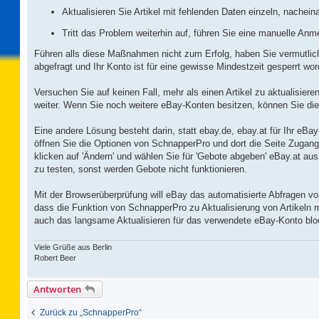
Aktualisieren Sie Artikel mit fehlenden Daten einzeln, nachein
Tritt das Problem weiterhin auf, führen Sie eine manuelle A
Führen alls diese Maßnahmen nicht zum Erfolg, haben Sie vermutlich 
abgefragt und Ihr Konto ist für eine gewisse Mindestzeit gesperrt wor
Versuchen Sie auf keinen Fall, mehr als einen Artikel zu aktualisier
weiter. Wenn Sie noch weitere eBay-Konten besitzen, können Sie die
Eine andere Lösung besteht darin, statt ebay.de, ebay.at für Ihr e
öffnen Sie die Optionen von SchnapperPro und dort die Seite Zuga
klicken auf 'Ändern' und wählen Sie für 'Gebote abgeben' eBay.at au
zu testen, sonst werden Gebote nicht funktionieren.
Mit der Browserüberprüfung will eBay das automatisierte Abfragen von 
dass die Funktion von SchnapperPro zu Aktualisierung von Artikeln 
auch das langsame Aktualisieren für das verwendete eBay-Konto bloc
Viele Grüße aus Berlin
Robert Beer
Antworten
Zurück zu „SchnapperPro“