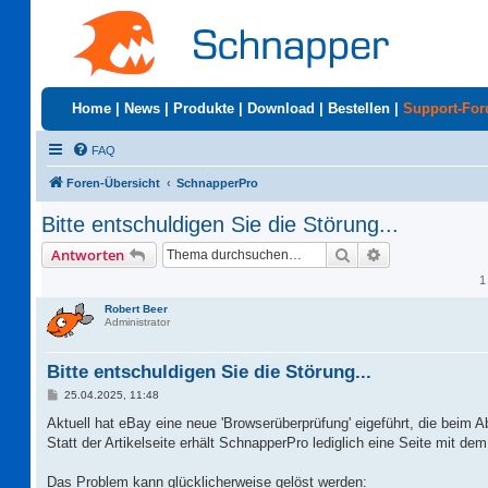
Home
|
News
|
Produkte
|
Download
|
Bestellen
|
Support-Fo
FAQ
Foren-Übersicht
SchnapperPro
Bitte entschuldigen Sie die Störung...
Suche
Erweiterte Suc
Antworten
1
Robert Beer
Administrator
Bitte entschuldigen Sie die Störung...
B
25.04.2025, 11:48
e
i
Aktuell hat eBay eine neue 'Browserüberprüfung' eigeführt, die beim A
t
Statt der Artikelseite erhält SchnapperPro lediglich eine Seite mit dem 
r
a
g
Das Problem kann glücklicherweise gelöst werden: