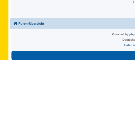
1
Foren-Übersicht
Powered by
ph
Deutsche
Datens