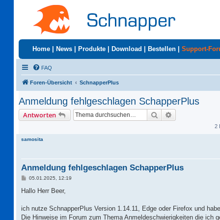
Home
|
News
|
Produkte
|
Download
|
Bestellen
|
Support-Fo
FAQ
Foren-Übersicht
SchnapperPlus
Anmeldung fehlgeschlagen SchapperPlus
Suche
Erweiterte Suc
Antworten
2 
samosita
Anmeldung fehlgeschlagen SchapperPlus
B
05.01.2025, 12:19
e
i
Hallo Herr Beer,
t
r
a
ich nutze SchnapperPlus Version 1.14.11, Edge oder Firefox und habe
g
Die Hinweise im Forum zum Thema Anmeldeschwierigkeiten die ich g