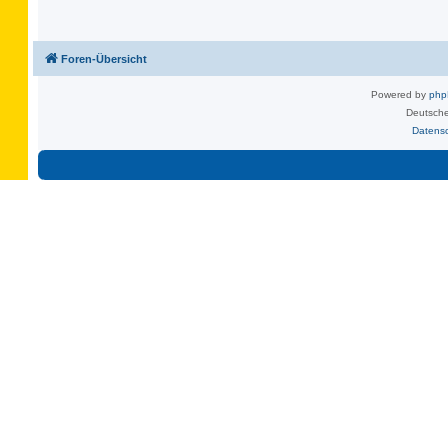
Foren-Übersicht
Powered by
ph
Deutsche
Datens