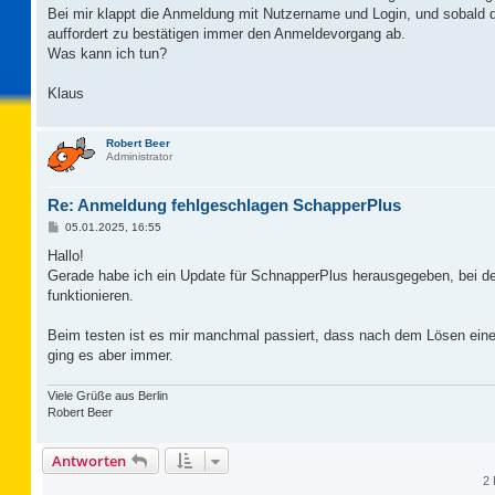
Bei mir klappt die Anmeldung mit Nutzername und Login, und sobald 
auffordert zu bestätigen immer den Anmeldevorgang ab.
Was kann ich tun?
Klaus
Robert Beer
Administrator
Re: Anmeldung fehlgeschlagen SchapperPlus
B
05.01.2025, 16:55
e
i
Hallo!
t
Gerade habe ich ein Update für SchnapperPlus herausgegeben, bei dem
r
a
funktionieren.
g
Beim testen ist es mir manchmal passiert, dass nach dem Lösen ei
ging es aber immer.
Viele Grüße aus Berlin
Robert Beer
Antworten
2 