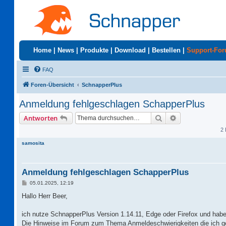
Home
|
News
|
Produkte
|
Download
|
Bestellen
|
Support-Fo
FAQ
Foren-Übersicht
SchnapperPlus
Anmeldung fehlgeschlagen SchapperPlus
Suche
Erweiterte Suc
Antworten
2 
samosita
Anmeldung fehlgeschlagen SchapperPlus
B
05.01.2025, 12:19
e
i
Hallo Herr Beer,
t
r
a
ich nutze SchnapperPlus Version 1.14.11, Edge oder Firefox und habe
g
Die Hinweise im Forum zum Thema Anmeldeschwierigkeiten die ich g