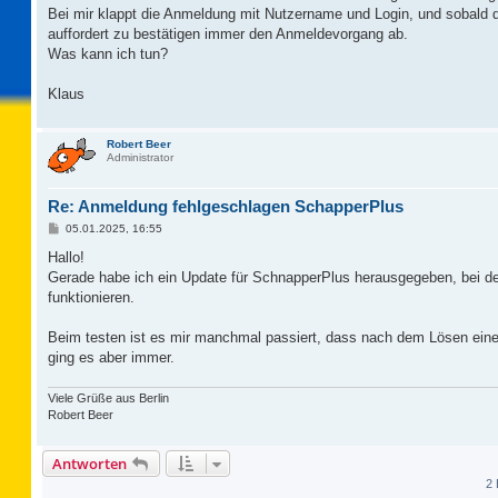
Bei mir klappt die Anmeldung mit Nutzername und Login, und sobald 
auffordert zu bestätigen immer den Anmeldevorgang ab.
Was kann ich tun?
Klaus
Robert Beer
Administrator
Re: Anmeldung fehlgeschlagen SchapperPlus
B
05.01.2025, 16:55
e
i
Hallo!
t
Gerade habe ich ein Update für SchnapperPlus herausgegeben, bei dem
r
a
funktionieren.
g
Beim testen ist es mir manchmal passiert, dass nach dem Lösen ei
ging es aber immer.
Viele Grüße aus Berlin
Robert Beer
Antworten
2 