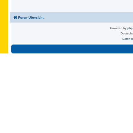
Foren-Übersicht
Powered by
ph
Deutsche
Datens