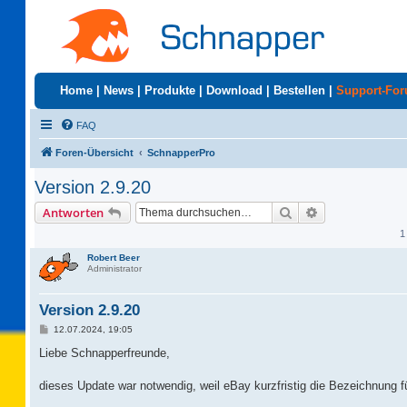
Home
|
News
|
Produkte
|
Download
|
Bestellen
|
Support-Fo
FAQ
Foren-Übersicht
SchnapperPro
Version 2.9.20
Suche
Erweiterte Suc
Antworten
1
Robert Beer
Administrator
Version 2.9.20
B
12.07.2024, 19:05
e
i
Liebe Schnapperfreunde,
t
r
a
dieses Update war notwendig, weil eBay kurzfristig die Bezeichnung f
g