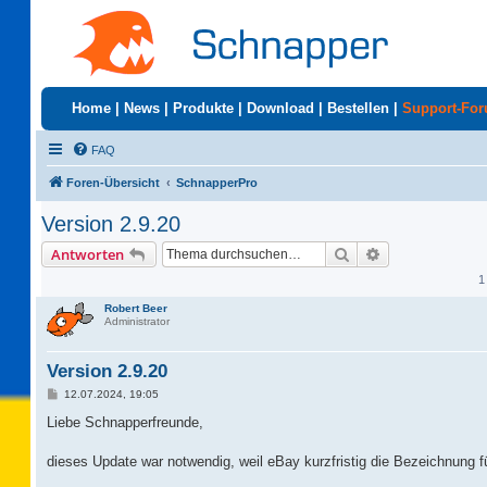
Home
|
News
|
Produkte
|
Download
|
Bestellen
|
Support-Fo
FAQ
Foren-Übersicht
SchnapperPro
Version 2.9.20
Suche
Erweiterte Suc
Antworten
1
Robert Beer
Administrator
Version 2.9.20
B
12.07.2024, 19:05
e
i
Liebe Schnapperfreunde,
t
r
a
dieses Update war notwendig, weil eBay kurzfristig die Bezeichnung f
g