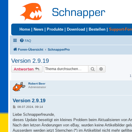
Home
|
News
|
Produkte
|
Download
|
Bestellen
|
Support-Fo
FAQ
Foren-Übersicht
SchnapperPro
Version 2.9.19
Suche
Erweiterte Suc
Antworten
1
Robert Beer
Administrator
Version 2.9.19
B
08.07.2024, 09:14
e
i
Liebe Schnapperfreunde,
t
dieses Update beseitigt ein kleines Problem beim Aktualisieren von Ar
r
a
Nach den letzen Änderungen von eBay, wurden keine Artikelbilder gel
g
Ausserdem werden jetzt Sternchen (*) im Artikeltitel nicht mehr gefilter