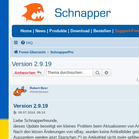
Home
|
News
|
Produkte
|
Download
|
Bestellen
|
Support-Fo
FAQ
Foren-Übersicht
SchnapperPro
Version 2.9.19
Suche
Erweiterte Suc
Antworten
1
Robert Beer
Administrator
Version 2.9.19
B
08.07.2024, 09:14
e
i
Liebe Schnapperfreunde,
t
dieses Update beseitigt ein kleines Problem beim Aktualisieren von Ar
r
a
Nach den letzen Änderungen von eBay, wurden keine Artikelbilder gel
g
Ausserdem werden jetzt Sternchen (*) im Artikeltitel nicht mehr gefilter