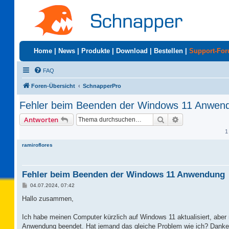
Home
|
News
|
Produkte
|
Download
|
Bestellen
|
Support-Fo
FAQ
Foren-Übersicht
SchnapperPro
Fehler beim Beenden der Windows 11 Anwen
Suche
Erweiterte Suc
Antworten
1
ramiroflores
Fehler beim Beenden der Windows 11 Anwendung
B
04.07.2024, 07:42
e
i
Hallo zusammen,
t
r
a
Ich habe meinen Computer kürzlich auf Windows 11 aktualisiert, abe
g
Anwendung beendet. Hat jemand das gleiche Problem wie ich? Danke