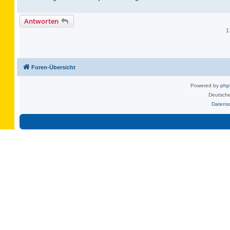
Antworten
1
Foren-Übersicht
Powered by
ph
Deutsche
Datens