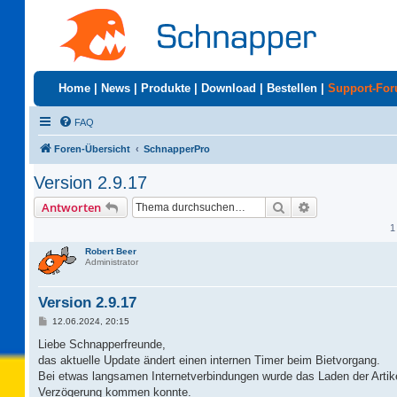
Home
|
News
|
Produkte
|
Download
|
Bestellen
|
Support-Fo
FAQ
Foren-Übersicht
SchnapperPro
Version 2.9.17
Suche
Erweiterte Suc
Antworten
1
Robert Beer
Administrator
Version 2.9.17
B
12.06.2024, 20:15
e
i
Liebe Schnapperfreunde,
t
das aktuelle Update ändert einen internen Timer beim Bietvorgang.
r
a
Bei etwas langsamen Internetverbindungen wurde das Laden der Artike
g
Verzögerung kommen konnte.