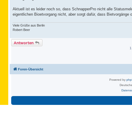
Aktuell ist es leider noch so, dass SchnapperPro nicht alle Statusme
eigentlichen Bioetvorgang nicht, aber sorgt dafür, dass Bietvorgäng
Viele Grüße aus Berlin
Robert Beer
Antworten
1
Foren-Übersicht
Powered by
ph
Deutsche
Datens