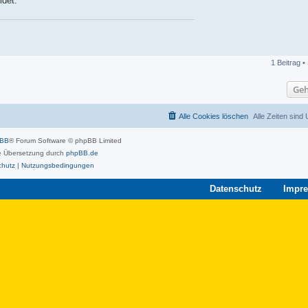
det.
1 Beitrag •
Geh
Alle Cookies löschen
Alle Zeiten sind
pBB
® Forum Software © phpBB Limited
 Übersetzung durch
phpBB.de
chutz
|
Nutzungsbedingungen
Datenschutz
Impr