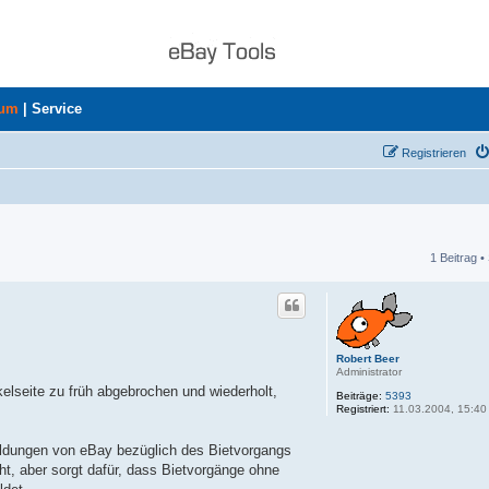
rum
|
Service
Registrieren
1 Beitrag •
he
Robert Beer
Administrator
elseite zu früh abgebrochen und wiederholt,
Beiträge:
5393
Registriert:
11.03.2004, 15:40
meldungen von eBay bezüglich des Bietvorgangs
cht, aber sorgt dafür, dass Bietvorgänge ohne