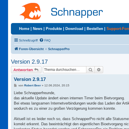
Home
|
News
|
Produkte
|
Download
|
Bestellen
|
Support-Fo
Schnellzugriff
FAQ
Foren-Übersicht
SchnapperPro
Version 2.9.17
Suche
Erweiterte Suc
Antworten
Version 2.9.17
B
von
Robert Beer
»
12.06.2024, 20:15
e
i
Liebe Schnapperfreunde,
t
das aktuelle Update ändert einen internen Timer beim Bietvorgang.
r
a
Bei etwas langsamen Internetverbindungen wurde das Laden der Artik
g
wodurch es zu einer zu großen Verzögerung kommen konnte.
Aktuell ist es leider noch so, dass SchnapperPro nicht alle Status
korrekt erkennt. Das beeinträchtigt den eigentlichen Bioetvorgang ni