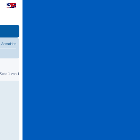
Anmelden
 Seite
1
von
1