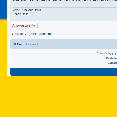
konkreten Status beendet werden und SchnapperPro ein Problem mel
Viele Grüße aus Berlin
Robert Beer
Antworten
Zurück zu „SchnapperPro“
Foren-Übersicht
Powered by
ph
Deutsche
Datens