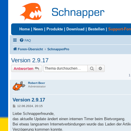
Home
|
News
|
Produkte
|
Download
|
Bestellen
|
Support-Fo
FAQ
Foren-Übersicht
SchnapperPro
Version 2.9.17
Suche
Erweiterte Suc
Antworten
1
Robert Beer
Administrator
Version 2.9.17
B
12.06.2024, 20:15
e
i
Liebe Schnapperfreunde,
t
das aktuelle Update ändert einen internen Timer beim Bietvorgang.
r
a
Bei etwas langsamen Internetverbindungen wurde das Laden der Artike
g
Verzögerung kommen konnte.