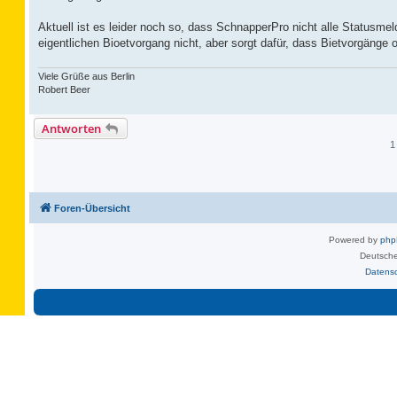
Aktuell ist es leider noch so, dass SchnapperPro nicht alle Statusme
eigentlichen Bioetvorgang nicht, aber sorgt dafür, dass Bietvorgäng
Viele Grüße aus Berlin
Robert Beer
Antworten
1
Foren-Übersicht
Powered by
ph
Deutsche
Datens