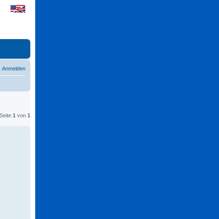
Anmelden
 Seite
1
von
1