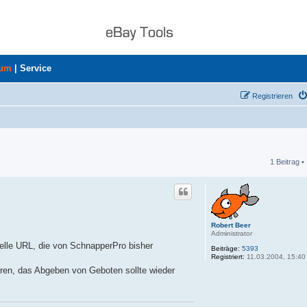
rum
|
Service
Registrieren
1 Beitrag •
he
Robert Beer
Administrator
lle URL, die von SchnapperPro bisher
Beiträge:
5393
Registriert:
11.03.2004, 15:40
ren, das Abgeben von Geboten sollte wieder