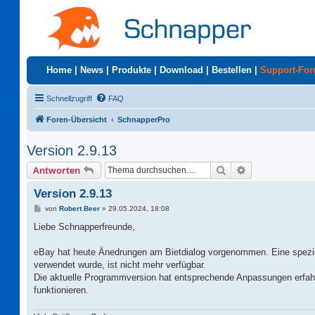
Home
|
News
|
Produkte
|
Download
|
Bestellen
|
Support-Fo
Schnellzugriff
FAQ
Foren-Übersicht
SchnapperPro
Version 2.9.13
Suche
Erweiterte Suc
Antworten
Version 2.9.13
B
von
Robert Beer
»
29.05.2024, 18:08
e
i
Liebe Schnapperfreunde,
t
r
a
eBay hat heute Änedrungen am Bietdialog vorgenommen. Eine spezie
g
verwendet wurde, ist nicht mehr verfügbar.
Die aktuelle Programmversion hat entsprechende Anpassungen erfah
funktionieren.