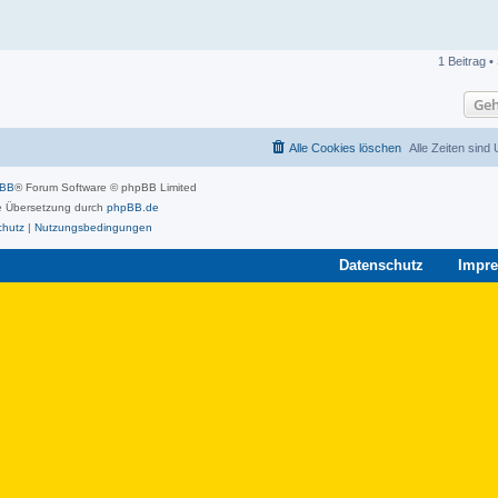
1 Beitrag •
Geh
Alle Cookies löschen
Alle Zeiten sind
pBB
® Forum Software © phpBB Limited
 Übersetzung durch
phpBB.de
chutz
|
Nutzungsbedingungen
Datenschutz
Impr