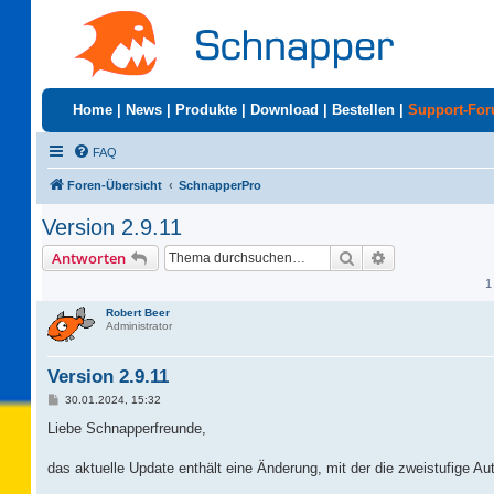
Home
|
News
|
Produkte
|
Download
|
Bestellen
|
Support-Fo
FAQ
Foren-Übersicht
SchnapperPro
Version 2.9.11
Suche
Erweiterte Suc
Antworten
1
Robert Beer
Administrator
Version 2.9.11
B
30.01.2024, 15:32
e
i
Liebe Schnapperfreunde,
t
r
a
das aktuelle Update enthält eine Änderung, mit der die zweistufige Aut
g