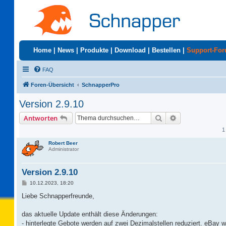
Home
|
News
|
Produkte
|
Download
|
Bestellen
|
Support-Fo
FAQ
Foren-Übersicht
SchnapperPro
Version 2.9.10
Suche
Erweiterte Suc
Antworten
1
Robert Beer
Administrator
Version 2.9.10
B
10.12.2023, 18:20
e
i
Liebe Schnapperfreunde,
t
r
a
das aktuelle Update enthält diese Änderungen:
g
- hinterlegte Gebote werden auf zwei Dezimalstellen reduziert. eBay w