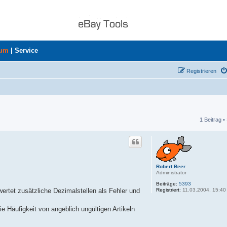
rum
|
Service
Registrieren
1 Beitrag •
he
Robert Beer
Administrator
Beiträge:
5393
Registriert:
11.03.2004, 15:40
wertet zusätzliche Dezimalstellen als Fehler und
e Häufigkeit von angeblich ungültigen Artikeln