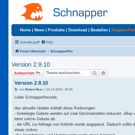
Home
|
News
|
Produkte
|
Download
|
Bestellen
|
Support-Fo
Schnellzugriff
FAQ
Foren-Übersicht
SchnapperPro
Version 2.9.10
Suche
Erweiterte Suc
Antworten
Version 2.9.10
B
von
Robert Beer
»
10.12.2023, 18:20
e
i
Liebe Schnapperfreunde,
t
r
a
das aktuelle Update enthält diese Änderungen:
g
- hinterlegte Gebote werden auf zwei Dezimalstellen reduziert. eBay 
lehnt solche Gebote ab.
- die URL zur Abfrage von Artikeln wurde angepasst. Dadurch sollte di
etwas sinken.