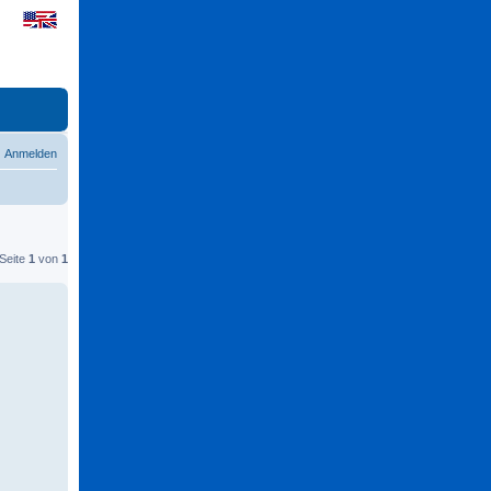
Anmelden
 Seite
1
von
1