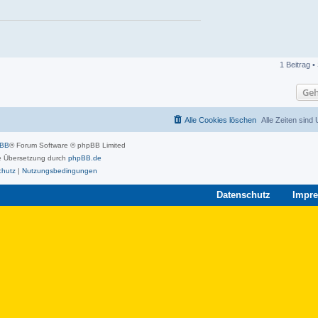
1 Beitrag •
Geh
Alle Cookies löschen
Alle Zeiten sind
pBB
® Forum Software © phpBB Limited
 Übersetzung durch
phpBB.de
chutz
|
Nutzungsbedingungen
Datenschutz
Impr