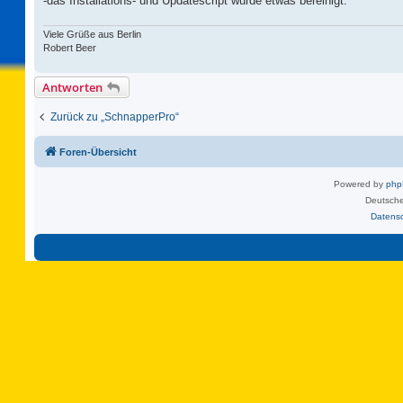
-das Installations- und Updatescript wurde etwas bereinigt.
Viele Grüße aus Berlin
Robert Beer
Antworten
Zurück zu „SchnapperPro“
Foren-Übersicht
Powered by
ph
Deutsche
Datens