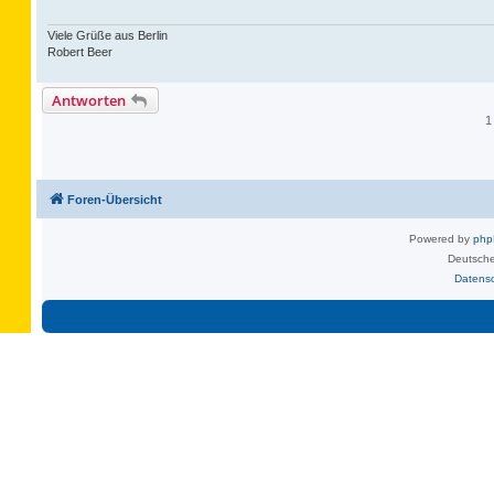
Viele Grüße aus Berlin
Robert Beer
Antworten
1
Foren-Übersicht
Powered by
ph
Deutsche
Datens