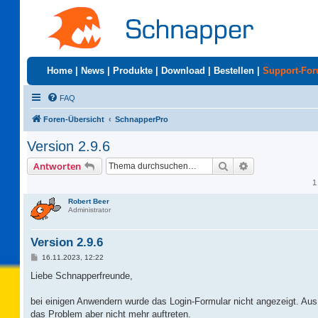
Home
|
News
|
Produkte
|
Download
|
Bestellen
|
Support-Fo
FAQ
Foren-Übersicht
SchnapperPro
Version 2.9.6
Suche
Erweiterte Suc
Antworten
1
Robert Beer
Administrator
Version 2.9.6
B
16.11.2023, 12:22
e
i
Liebe Schnapperfreunde,
t
r
a
bei einigen Anwendern wurde das Login-Formular nicht angezeigt. Aus 
g
das Problem aber nicht mehr auftreten.