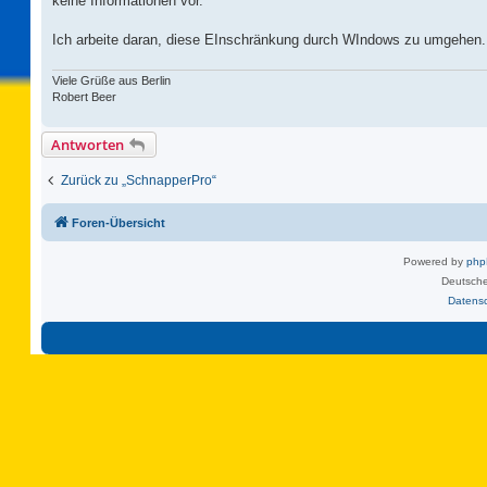
keine Informationen vor.
Ich arbeite daran, diese EInschränkung durch WIndows zu umgehen. M
Viele Grüße aus Berlin
Robert Beer
Antworten
Zurück zu „SchnapperPro“
Foren-Übersicht
Powered by
ph
Deutsche
Datens