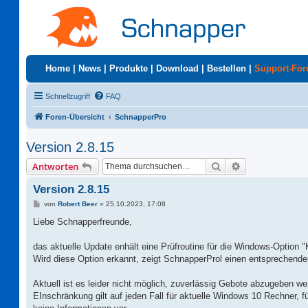
Home
|
News
|
Produkte
|
Download
|
Bestellen
|
Support-Fo
Schnellzugriff
FAQ
Foren-Übersicht
SchnapperPro
Version 2.8.15
Suche
Erweiterte Suc
Antworten
Version 2.8.15
B
von
Robert Beer
»
25.10.2023, 17:08
e
i
Liebe Schnapperfreunde,
t
r
a
das aktuelle Update enhält eine Prüfroutine für die Windows-Option 
g
Wird diese Option erkannt, zeigt SchnapperProl einen entsprechende
Aktuell ist es leider nicht möglich, zuverlässig Gebote abzugeben wen
EInschränkung gilt auf jeden Fall für aktuelle Windows 10 Rechner, 