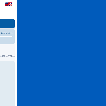
Anmelden
 Seite
1
von
1