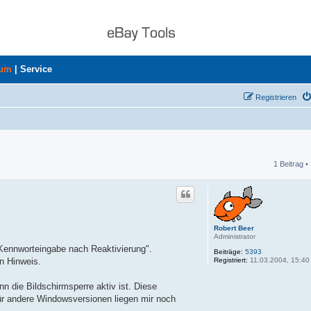
rum
|
Service
Registrieren
1 Beitrag •
he
Robert Beer
Administrator
"Kennworteingabe nach Reaktivierung".
Beiträge:
5393
Registriert:
11.03.2004, 15:40
n Hinweis.
n die Bildschirmsperre aktiv ist. Diese
für andere Windowsversionen liegen mir noch