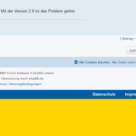
it der Version 2.9 ist das Problem gelöst.
1 Beitrag •
Geh
Alle Cookies löschen
Alle Zeiten sind
pBB
® Forum Software © phpBB Limited
 Übersetzung durch
phpBB.de
chutz
|
Nutzungsbedingungen
Datenschutz
Impr