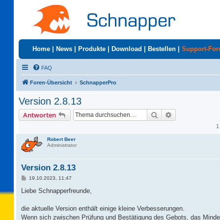
Home
|
News
|
Produkte
|
Download
|
Bestellen
|
Support-Fo
FAQ
Foren-Übersicht
SchnapperPro
Version 2.8.13
Suche
Erweiterte Suc
Antworten
1
Robert Beer
Administrator
Version 2.8.13
B
19.10.2023, 11:47
e
i
Liebe Schnapperfreunde,
t
r
a
die aktuelle Version enthält einige kleine Verbesserungen.
g
Wenn sich zwischen Prüfung und Bestätigung des Gebots, das Mindestg