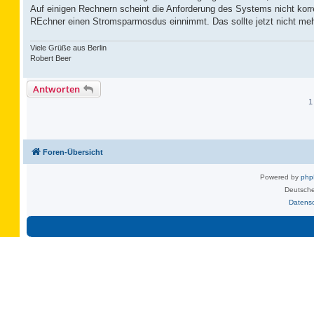
Auf einigen Rechnern scheint die Anforderung des Systems nicht korre
REchner einen Stromsparmosdus einnimmt. Das sollte jetzt nicht meh
Viele Grüße aus Berlin
Robert Beer
Antworten
1
Foren-Übersicht
Powered by
ph
Deutsche
Datens