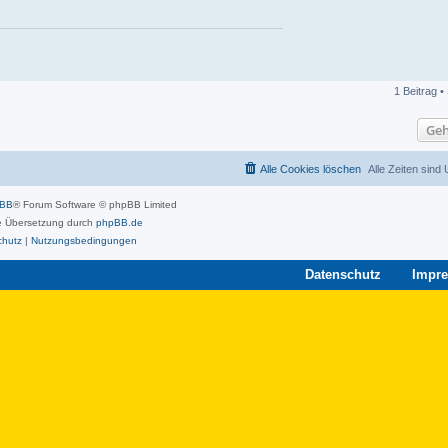
1 Beitrag •
Geh
Alle Cookies löschen
Alle Zeiten sind
pBB
® Forum Software © phpBB Limited
 Übersetzung durch
phpBB.de
chutz
|
Nutzungsbedingungen
Datenschutz
Impr