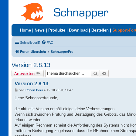
Home
|
News
|
Produkte
|
Download
|
Bestellen
|
Support-Fo
Schnellzugriff
FAQ
Foren-Übersicht
SchnapperPro
Version 2.8.13
Suche
Erweiterte Suc
Antworten
Version 2.8.13
B
von
Robert Beer
»
19.10.2023, 11:47
e
i
Liebe Schnapperfreunde,
t
r
a
die aktuelle Version enthält einige kleine Verbesserungen.
g
Wenn sich zwischen Prüfung und Bestätigung des Gebots, das Mindest
erkannt werden.
Auf einigen Rechnern scheint die Anforderung des Systems nicht korr
mitten im Bietvorgang zugelassen, dass der REchner einen Stromspa