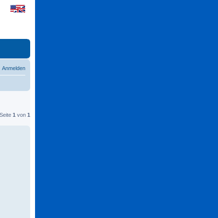
Anmelden
 Seite
1
von
1