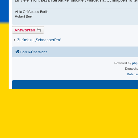
zu vieler nicht bezahlter Artikel blockiert wurde, hat SchnapperPro t
Viele Grüße aus Berlin
Robert Beer
Antworten
Zurück zu „SchnapperPro“
Foren-Übersicht
Powered by
ph
Deutsche
Datens