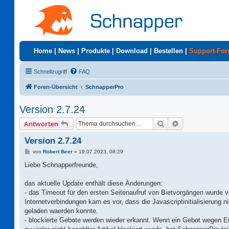
Home
|
News
|
Produkte
|
Download
|
Bestellen
|
Support-Fo
Schnellzugriff
FAQ
Foren-Übersicht
SchnapperPro
Version 2.7.24
Suche
Erweiterte Suc
Antworten
Version 2.7.24
B
von
Robert Beer
»
19.07.2023, 08:29
e
i
Liebe Schnapperfreunde,
t
r
a
das aktuelle Update enthält diese Änderungen:
g
- das Timeout für den ersten Seitenaufruf von Bietvorgängen wurde v
Internetverbindungen kam es vor, dass die Javascriptinitialisierung ni
geladen waerden konnte.
- blockierte Gebote werden wieder erkannt. Wenn ein Gebot wegen 