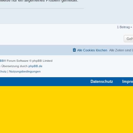
eilweise nur ein allgemeines Problem gemeldet.
1 Beitrag •
Geh
Alle Cookies löschen
Alle Zeiten sind
pBB
® Forum Software © phpBB Limited
 Übersetzung durch
phpBB.de
chutz
|
Nutzungsbedingungen
Datenschutz
Impr