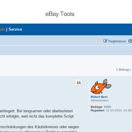
rum
|
Service
Registrieren
1 Beitrag •
he
Robert Beer
Administrator
Beiträge:
5393
Registriert:
11.03.2004, 15:40
erlängert. Bei langsamen oder überlasteten
cht erfolgte, weil nicht das komplette Script
Einschränkungen des Käuferkreises oder wegen