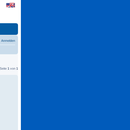
Anmelden
 Seite
1
von
1