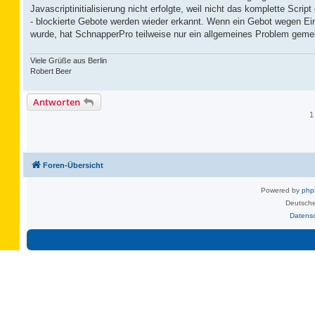
Javascriptinitialisierung nicht erfolgte, weil nicht das komplette Scri
- blockierte Gebote werden wieder erkannt. Wenn ein Gebot wegen Eins
wurde, hat SchnapperPro teilweise nur ein allgemeines Problem gemel
Viele Grüße aus Berlin
Robert Beer
Antworten
1
Foren-Übersicht
Powered by
ph
Deutsche
Datens