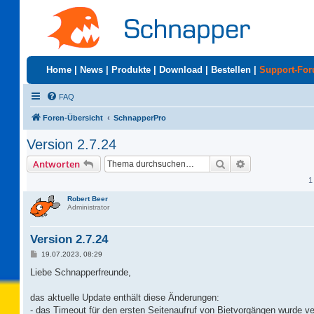
Home
|
News
|
Produkte
|
Download
|
Bestellen
|
Support-Fo
FAQ
Foren-Übersicht
SchnapperPro
Version 2.7.24
Suche
Erweiterte Suc
Antworten
1
Robert Beer
Administrator
Version 2.7.24
B
19.07.2023, 08:29
e
i
Liebe Schnapperfreunde,
t
r
a
das aktuelle Update enthält diese Änderungen:
g
- das Timeout für den ersten Seitenaufruf von Bietvorgängen wurde ve