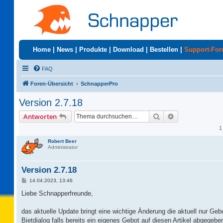
Home
|
News
|
Produkte
|
Download
|
Bestellen
|
Support-Fo
FAQ
Foren-Übersicht
SchnapperPro
Version 2.7.18
Suche
Erweiterte Suc
Antworten
1
Robert Beer
Administrator
Version 2.7.18
B
14.04.2023, 13:46
e
i
Liebe Schnapperfreunde,
t
r
a
das aktuelle Update bringt eine wichtige Änderung die aktuell nur Geb
g
Bietdialog falls bereits ein eigenes Gebot auf diesen Artikel abgegebe