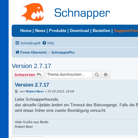
Home
|
News
|
Produkte
|
Download
|
Bestellen
|
Support-Fo
Schnellzugriff
FAQ
Foren-Übersicht
SchnapperPro
Version 2.7.17
Suche
Erweiterte Suc
Antworten
Version 2.7.17
B
von
Robert Beer
»
25.03.2023, 19:09
e
i
Liebe Schnapperfreunde,
t
das aktuelle Update ändert ein Timeout des Bietvorgangs. Falls die 
r
a
wird etwas früher eine zweite Bestätigung versucht.
g
Viele Grüße aus Berlin
Robert Beer