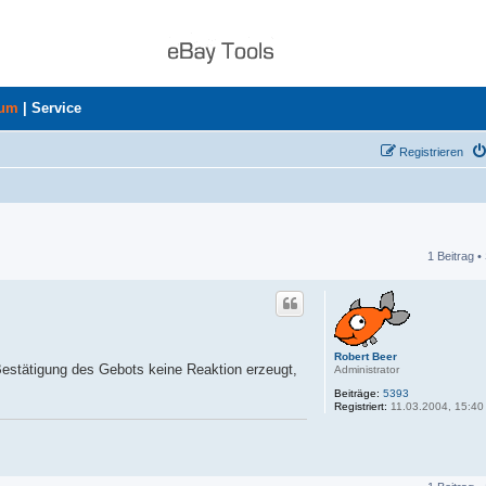
rum
|
Service
Registrieren
1 Beitrag •
he
Robert Beer
Bestätigung des Gebots keine Reaktion erzeugt,
Administrator
Beiträge:
5393
Registriert:
11.03.2004, 15:40