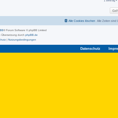
1 Beitrag •
Geh
Alle Cookies löschen
Alle Zeiten sind
pBB
® Forum Software © phpBB Limited
 Übersetzung durch
phpBB.de
chutz
|
Nutzungsbedingungen
Datenschutz
Impr