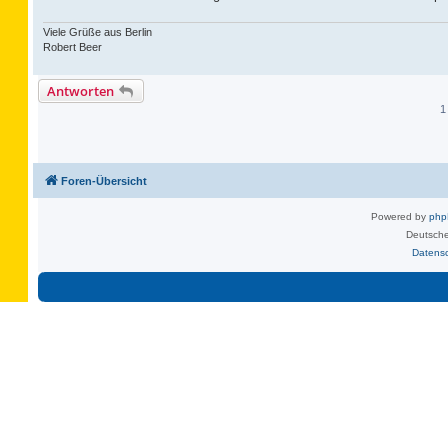
Viele Grüße aus Berlin
Robert Beer
Antworten
1
Foren-Übersicht
Powered by
ph
Deutsche
Datens