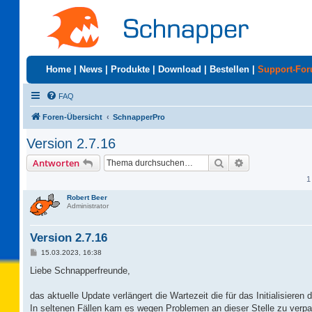
Home
|
News
|
Produkte
|
Download
|
Bestellen
|
Support-Fo
FAQ
Foren-Übersicht
SchnapperPro
Version 2.7.16
Suche
Erweiterte Suc
Antworten
1
Robert Beer
Administrator
Version 2.7.16
B
15.03.2023, 16:38
e
i
Liebe Schnapperfreunde,
t
r
a
das aktuelle Update verlängert die Wartezeit die für das Initialisieren 
g
In seltenen Fällen kam es wegen Problemen an dieser Stelle zu verp