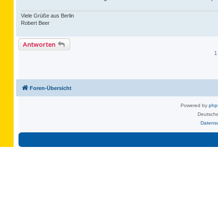
Viele Grüße aus Berlin
Robert Beer
Antworten
1
Foren-Übersicht
Powered by
ph
Deutsche
Datens