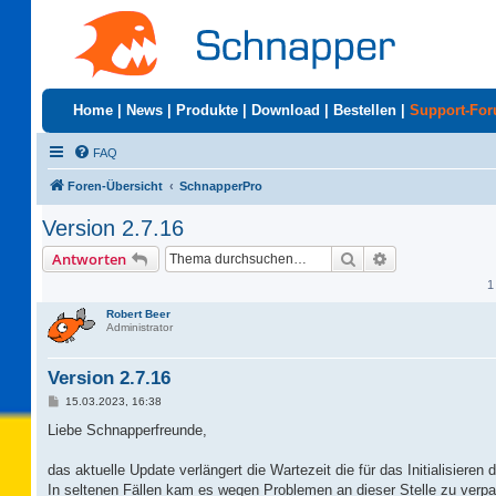
Home
|
News
|
Produkte
|
Download
|
Bestellen
|
Support-Fo
FAQ
Foren-Übersicht
SchnapperPro
Version 2.7.16
Suche
Erweiterte Suc
Antworten
1
Robert Beer
Administrator
Version 2.7.16
B
15.03.2023, 16:38
e
i
Liebe Schnapperfreunde,
t
r
a
das aktuelle Update verlängert die Wartezeit die für das Initialisieren 
g
In seltenen Fällen kam es wegen Problemen an dieser Stelle zu verp