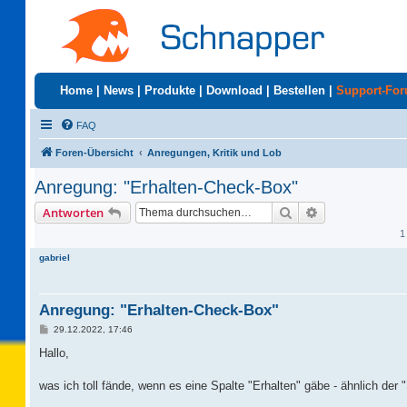
Home
|
News
|
Produkte
|
Download
|
Bestellen
|
Support-Fo
FAQ
Foren-Übersicht
Anregungen, Kritik und Lob
Anregung: "Erhalten-Check-Box"
Suche
Erweiterte Suc
Antworten
1
gabriel
Anregung: "Erhalten-Check-Box"
B
29.12.2022, 17:46
e
i
Hallo,
t
r
a
was ich toll fände, wenn es eine Spalte "Erhalten" gäbe - ähnlich d
g