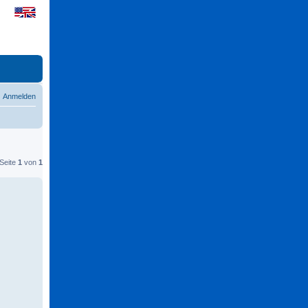
Anmelden
 Seite
1
von
1