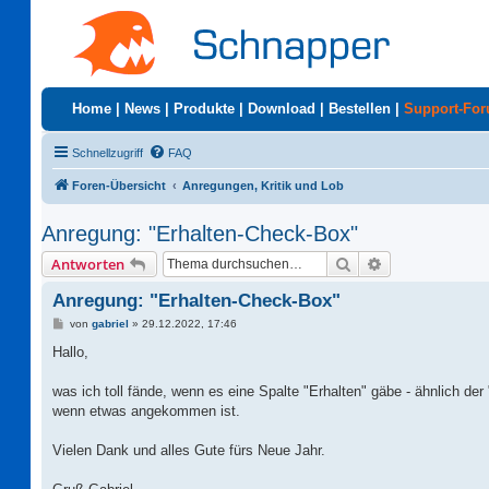
Home
|
News
|
Produkte
|
Download
|
Bestellen
|
Support-Fo
Schnellzugriff
FAQ
Foren-Übersicht
Anregungen, Kritik und Lob
Anregung: "Erhalten-Check-Box"
Suche
Erweiterte Suc
Antworten
Anregung: "Erhalten-Check-Box"
B
von
gabriel
»
29.12.2022, 17:46
e
i
Hallo,
t
r
a
was ich toll fände, wenn es eine Spalte "Erhalten" gäbe - ähnlich de
g
wenn etwas angekommen ist.
Vielen Dank und alles Gute fürs Neue Jahr.