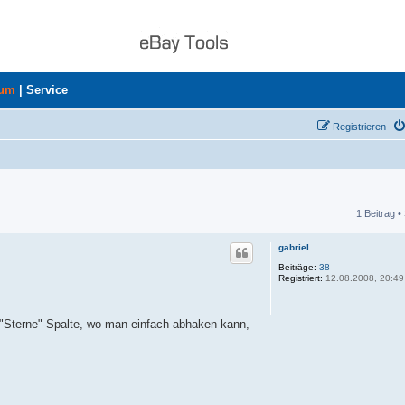
rum
|
Service
Registrieren
1 Beitrag •
he
gabriel
Beiträge:
38
Registriert:
12.08.2008, 20:49
r "Sterne"-Spalte, wo man einfach abhaken kann,