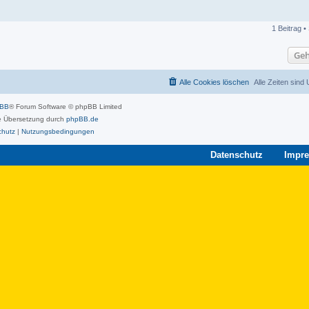
1 Beitrag •
Geh
Alle Cookies löschen
Alle Zeiten sind
pBB
® Forum Software © phpBB Limited
 Übersetzung durch
phpBB.de
chutz
|
Nutzungsbedingungen
Datenschutz
Impr