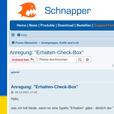
Home
|
News
|
Produkte
|
Download
|
Bestellen
|
Support-Fo
FAQ
Foren-Übersicht
Anregungen, Kritik und Lob
Anregung: "Erhalten-Check-Box"
Suche
Erweiterte Suc
Antworten
1
gabriel
Anregung: "Erhalten-Check-Box"
B
29.12.2022, 17:46
e
i
Hallo,
t
r
a
was ich toll fände, wenn es eine Spalte "Erhalten" gäbe - ähnlich d
g