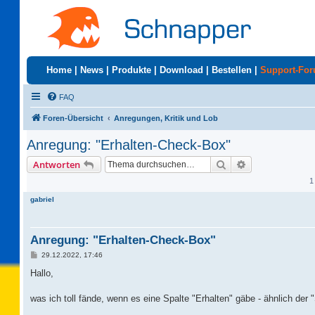
Home
|
News
|
Produkte
|
Download
|
Bestellen
|
Support-Fo
FAQ
Foren-Übersicht
Anregungen, Kritik und Lob
Anregung: "Erhalten-Check-Box"
Suche
Erweiterte Suc
Antworten
1
gabriel
Anregung: "Erhalten-Check-Box"
B
29.12.2022, 17:46
e
i
Hallo,
t
r
a
was ich toll fände, wenn es eine Spalte "Erhalten" gäbe - ähnlich d
g