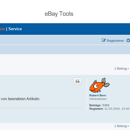
rum
|
Service
Registrieren
1 Beitrag •
he
Robert Beer
von beendeten Artikeln.
Administrator
Beiträge:
5393
Registriert:
11.03.2004, 15:40
1 Beitrag •