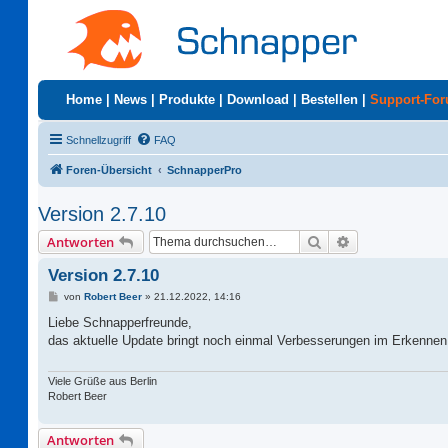
Home
|
News
|
Produkte
|
Download
|
Bestellen
|
Support-Fo
Schnellzugriff
FAQ
Foren-Übersicht
SchnapperPro
Version 2.7.10
Suche
Erweiterte Suc
Antworten
Version 2.7.10
B
von
Robert Beer
»
21.12.2022, 14:16
e
i
Liebe Schnapperfreunde,
t
das aktuelle Update bringt noch einmal Verbesserungen im Erkennen 
r
a
g
Viele Grüße aus Berlin
Robert Beer
Antworten