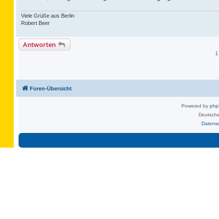
Viele Grüße aus Berlin
Robert Beer
Antworten
1
Foren-Übersicht
Powered by
ph
Deutsche
Datens