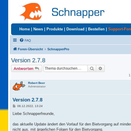
Home
|
News
|
Produkte
|
Download
|
Bestellen
|
Support-Fo
FAQ
Foren-Übersicht
SchnapperPro
Version 2.7.8
Suche
Erweiterte Suc
Antworten
1
Robert Beer
Administrator
Version 2.7.8
B
08.12.2022, 13:24
e
i
Liebe Schnapperfreunde,
t
r
a
das aktuelle Update ändert den Vorlauf für den Bietvorgang auf mind
g
nicht aus, mit ärgerlichen Folgen für den Bietvorgang.