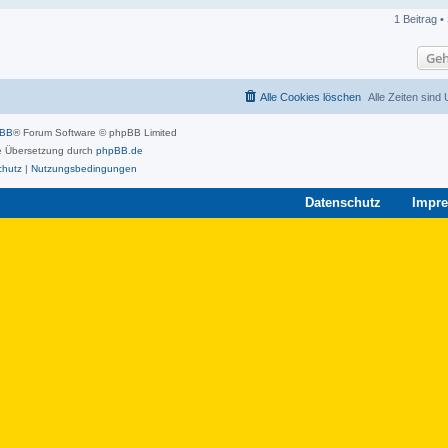
1 Beitrag •
Geh
Alle Cookies löschen
Alle Zeiten sind
pBB
® Forum Software © phpBB Limited
 Übersetzung durch
phpBB.de
chutz
|
Nutzungsbedingungen
Datenschutz
Impr