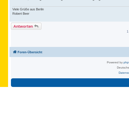
Viele Grüße aus Berlin
Robert Beer
Antworten
1
Foren-Übersicht
Powered by
ph
Deutsche
Datens