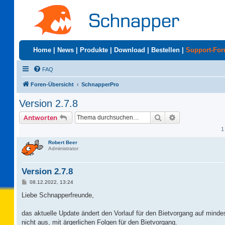
Home
|
News
|
Produkte
|
Download
|
Bestellen
|
Support-Fo
FAQ
Foren-Übersicht
SchnapperPro
Version 2.7.8
Suche
Erweiterte Suc
Antworten
1
Robert Beer
Administrator
Version 2.7.8
B
08.12.2022, 13:24
e
i
Liebe Schnapperfreunde,
t
r
a
das aktuelle Update ändert den Vorlauf für den Bietvorgang auf mind
g
nicht aus, mit ärgerlichen Folgen für den Bietvorgang.