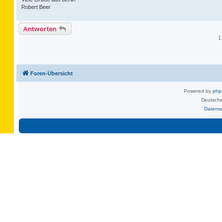
Robert Beer
Antworten
1
Foren-Übersicht
Powered by
ph
Deutsche
Datens