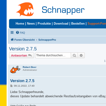
Home
|
News
|
Produkte
|
Download
|
Bestellen
|
Support-Fo
FAQ
Foren-Übersicht
SchnapperPro
Version 2.7.5
Suche
Erweiterte Suc
Antworten
1
Robert Beer
Administrator
Version 2.7.5
B
09.11.2022, 17:40
e
i
Liebe Schnapperfreunde,
t
dieses Update behandelt abweichende Restlaufzeitangaben von eBay, 
r
a
g
Viele Grüße aus Berlin