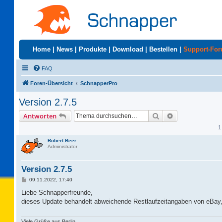
Home
|
News
|
Produkte
|
Download
|
Bestellen
|
Support-Fo
FAQ
Foren-Übersicht
SchnapperPro
Version 2.7.5
Suche
Erweiterte Suc
Antworten
1
Robert Beer
Administrator
Version 2.7.5
B
09.11.2022, 17:40
e
i
Liebe Schnapperfreunde,
t
dieses Update behandelt abweichende Restlaufzeitangaben von eBay, 
r
a
g
Viele Grüße aus Berlin