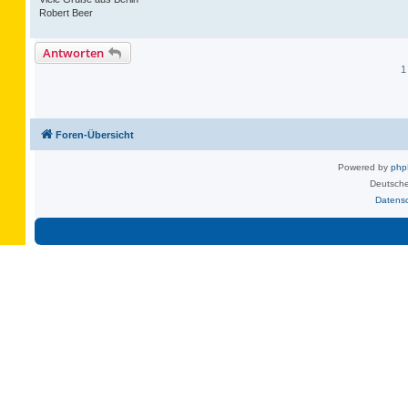
Robert Beer
Antworten
1
Foren-Übersicht
Powered by
ph
Deutsche
Datens