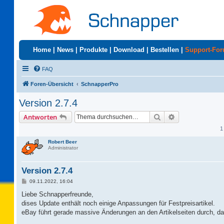
Home
|
News
|
Produkte
|
Download
|
Bestellen
|
Support-Fo
FAQ
Foren-Übersicht
SchnapperPro
Version 2.7.4
Suche
Erweiterte Suc
Antworten
1
Robert Beer
Administrator
Version 2.7.4
B
09.11.2022, 16:04
e
i
Liebe Schnapperfreunde,
t
dises Update enthält noch einige Anpassungen für Festpreisartikel.
r
a
eBay führt gerade massive Änderungen an den Artikelseiten durch, d
g