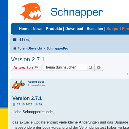
Home
|
News
|
Produkte
|
Download
|
Bestellen
|
Support-Fo
FAQ
Foren-Übersicht
SchnapperPro
Version 2.7.1
Suche
Erweiterte Suc
Antworten
1
Robert Beer
Administrator
Version 2.7.1
B
28.10.2022, 16:49
e
i
Liebe Schnapperfreunde,
t
r
a
das aktuelle Update enthält viele kleine Änderungen und das Upgrade
g
Insbesondere der Loginvorgang und der Verbindungstest haben wirks