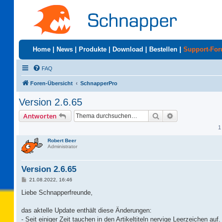
Home
|
News
|
Produkte
|
Download
|
Bestellen
|
Support-Fo
FAQ
Foren-Übersicht
SchnapperPro
Version 2.6.65
Suche
Erweiterte Suc
Antworten
1
Robert Beer
Administrator
Version 2.6.65
B
21.08.2022, 16:46
e
i
Liebe Schnapperfreunde,
t
r
a
das aktelle Update enthält diese Änderungen:
g
- Seit einiger Zeit tauchen in den Artikeltiteln nervige Leerzeichen auf