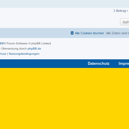
1 Beitrag •
Geh
Alle Cookies löschen
Alle Zeiten sind
pBB
® Forum Software © phpBB Limited
 Übersetzung durch
phpBB.de
chutz
|
Nutzungsbedingungen
Datenschutz
Impr