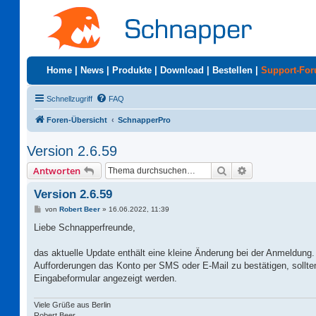
Home
|
News
|
Produkte
|
Download
|
Bestellen
|
Support-Fo
Schnellzugriff
FAQ
Foren-Übersicht
SchnapperPro
Version 2.6.59
Suche
Erweiterte Suc
Antworten
Version 2.6.59
B
von
Robert Beer
»
16.06.2022, 11:39
e
i
Liebe Schnapperfreunde,
t
r
a
das aktuelle Update enthält eine kleine Änderung bei der Anmeldung.
g
Aufforderungen das Konto per SMS oder E-Mail zu bestätigen, sollte
Eingabeformular angezeigt werden.
Viele Grüße aus Berlin
Robert Beer