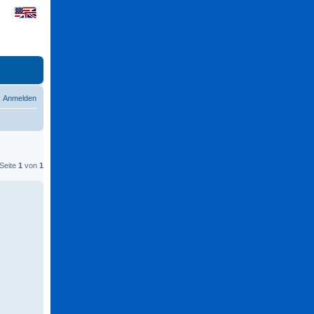
Anmelden
 Seite
1
von
1