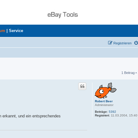
rum
|
Service
Registrieren
1 Beitrag •
he
Robert Beer
Administrator
Beiträge:
5392
Registriert:
11.03.2004, 15:40
n erkannt, und ein entsprechendes